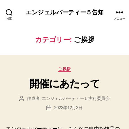
エンジェルパーティー５告知
検索
メニュー
カテゴリー:
ご挨拶
カ
ご挨拶
テ
開催にあたって
ゴ
リ
ー
作成者:
エンジェルパーティー５実行委員会
投
稿
2023年12月3日
投
者
稿
日
エンジェルパーティーは、みんなの自由な作品の