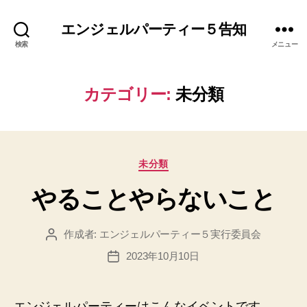
エンジェルパーティー５告知
検索
メニュー
カテゴリー:
未分類
カ
未分類
テ
やることやらないこと
ゴ
リ
ー
作成者:
エンジェルパーティー５実行委員会
投
稿
2023年10月10日
投
者
稿
日
エンジェルパーティーはこんなイベントです。