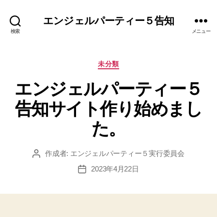
エンジェルパーティー５告知
検索
メニュー
カ
未分類
テ
エンジェルパーティー５
ゴ
リ
告知サイト作り始めまし
ー
た。
作成者:
エンジェルパーティー５実行委員会
投
稿
2023年4月22日
投
者
稿
日